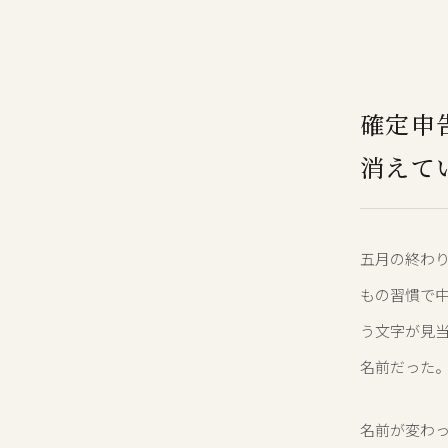
確定申
消えて
五月の終わ
もの習慣で中
う文字が見当
名前だった
名前が変わっ