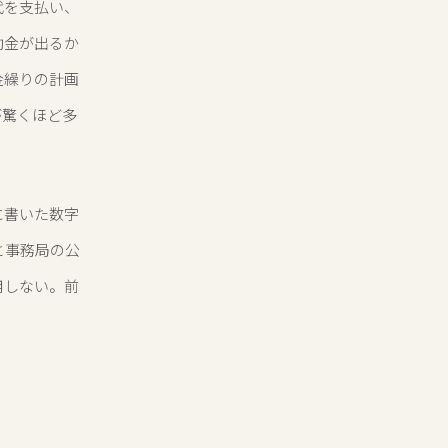
代を支払い、
助金が出るか
金繰りの計画
が驚くほど多
に書いた数字
と事務局の公
用しない。前
。