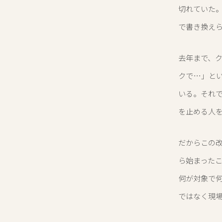
切れていた。
で書き換え
去年まで、ク
クで…」と
いる。それ
を止める人
だからこの改
ら始まった
何が対象で
ではなく現