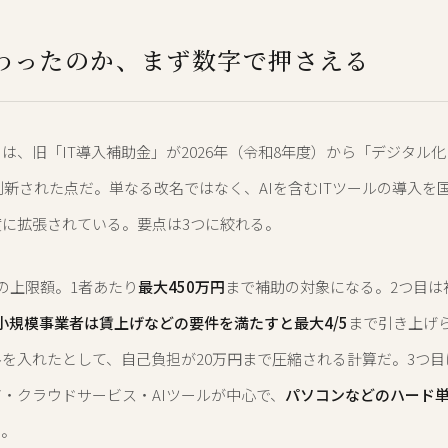
わったのか、まず数字で押さえる
は、旧「IT導入補助金」が2026年（令和8年度）から「デジタル化
へ刷新された点だ。単なる改名ではなく、AIを含むITツールの導入を
度に拡張されている。要点は3つに絞れる。
の上限額。1者あたり
最大450万円
まで補助の対象になる。2つ目は
小規模事業者は賃上げなどの要件を満たすと最大4/5
まで引き上げら
を入れたとして、自己負担が20万円まで圧縮される計算だ。3つ
・クラウドサービス・AIツールが中心で、
パソコンなどのハード
る。