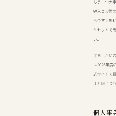
もう一つ大
導入と実績
ら今すぐ無
とセットで
い。
注意したい
は2026年
式サイトで
年と同じつ
個人事