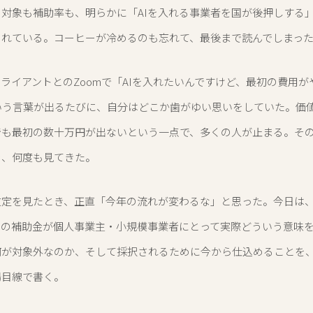
対象も補助率も、明らかに「AIを入れる事業者を国が後押しする
られている。コーヒーが冷めるのも忘れて、最後まで読んでしまっ
ライアントとのZoomで「AIを入れたいんですけど、最初の費用が
いう言葉が出るたびに、自分はどこか歯がゆい思いをしていた。価
でも最初の数十万円が出ないという一点で、多くの人が止まる。そ
を、何度も見てきた。
定を見たとき、正直「今年の流れが変わるな」と思った。今日は、2
この補助金が個人事業主・小規模事業者にとって実際どういう意味
何が対象外なのか、そして採択されるために今から仕込めることを
場目線で書く。