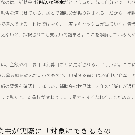
事なのは、補助金は
後払いが基本
だという点だ。先に自分でツール
の報告を済ませてから、あとで補助分が振り込まれる。だから「補
料で導入できる」わけではなく、一度はキャッシュが出ていく。資
考えないと、採択されても支払いで詰まる。ここを誤解している人
のは、金額や枠・要件は公募回ごとに更新されるという点だ。ここ
度の公募要領を読んだ時点のもので、申請する前には必ず中小企業庁
最新の要領を確認してほしい。補助金の世界は「去年の常識」が通
もりで動くと、対象枠が変わっていて足元をすくわれることがある
業主が実際に「対象にできるもの」