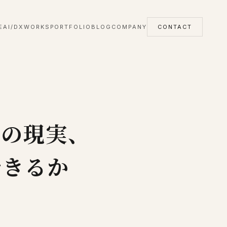
E
AI/DX
WORKS
PORTFOLIO
BLOG
COMPANY
CONTACT
主の現実、
できるか