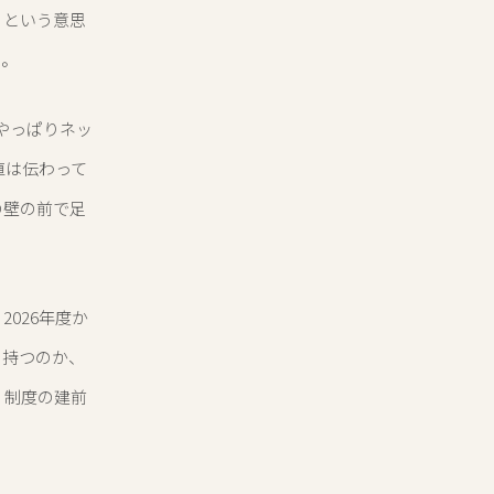
」という意思
た。
やっぱりネッ
値は伝わって
の壁の前で足
026年度か
を持つのか、
、制度の建前