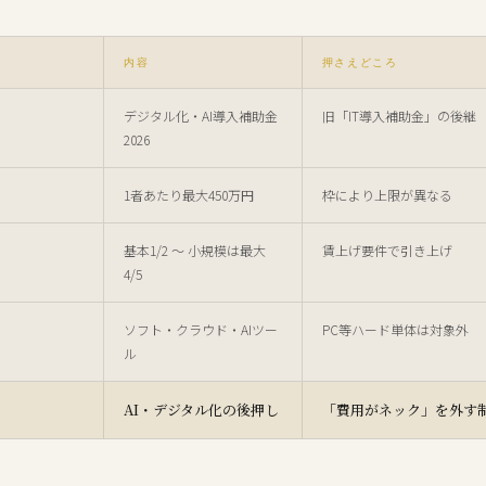
内容
押さえどころ
デジタル化・AI導入補助金
旧「IT導入補助金」の後継
2026
1者あたり最大450万円
枠により上限が異なる
基本1/2 〜 小規模は最大
賃上げ要件で引き上げ
4/5
ソフト・クラウド・AIツー
PC等ハード単体は対象外
ル
AI・デジタル化の後押し
「費用がネック」を外す