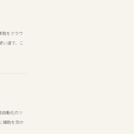
業務をクラウ
使い道で、こ
務自動化のツ
に補助を効か