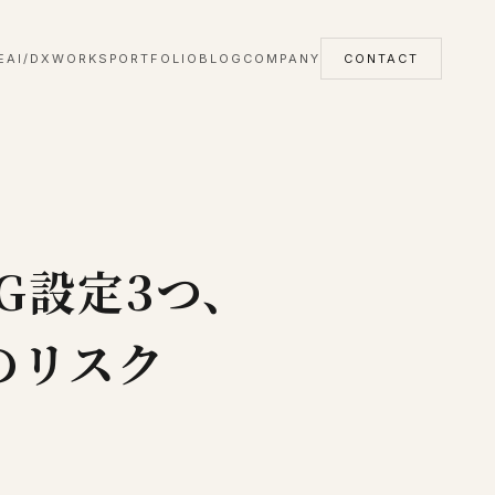
E
AI/DX
WORKS
PORTFOLIO
BLOG
COMPANY
CONTACT
NG設定3つ、
のリスク