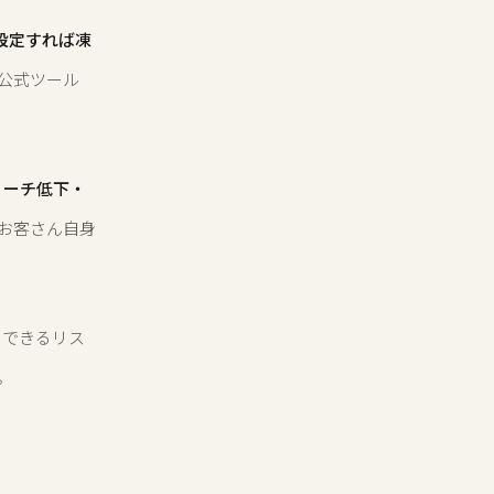
しく設定すれば凍
な公式ツール
リーチ低下・
、お客さん自身
クできるリス
。