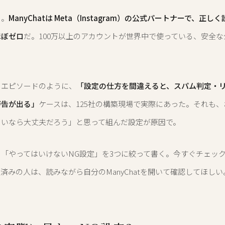
く。
ManyChatは Meta（Instagram）の公式パートナーで、正
ほぼゼロ
だ。100万以上のアカウントが世界中で使っている、安全
のエピソードのように、
「設定の仕方を間違えると、スパム判定・
警告が出る」
ケースは、125社の構築現場で実際にあった。それも
らいなら大丈夫だろう」と思って組んだ設定が原因で。
「やってはいけないNG設定」を3つに絞って書く。今すぐチェッ
済みの人は、読みながら自分のManyChatを開いて確認してほしい