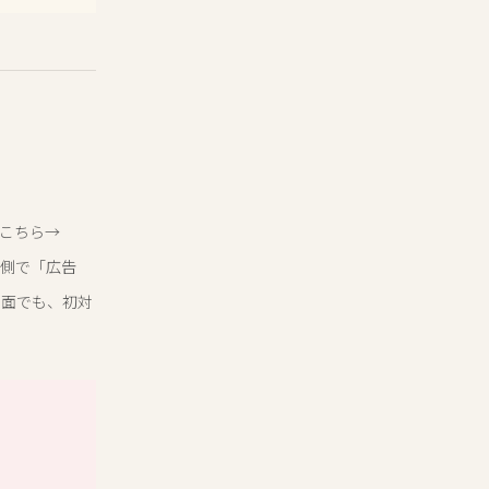
はこちら→
am側で「広告
理面でも、初対