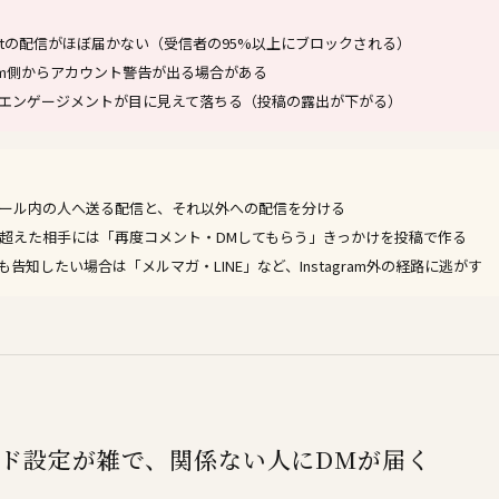
Chatの配信がほぼ届かない（受信者の95%以上にブロックされる）
gram側からアカウント警告が出る場合がある
エンゲージメントが目に見えて落ちる（投稿の露出が下がる）
ルール内の人へ送る配信と、それ以外への配信を分ける
を超えた相手には「再度コメント・DMしてもらう」きっかけを投稿で作る
告知したい場合は「メルマガ・LINE」など、Instagram外の経路に逃がす
ド設定が雑で、関係ない人にDMが届く