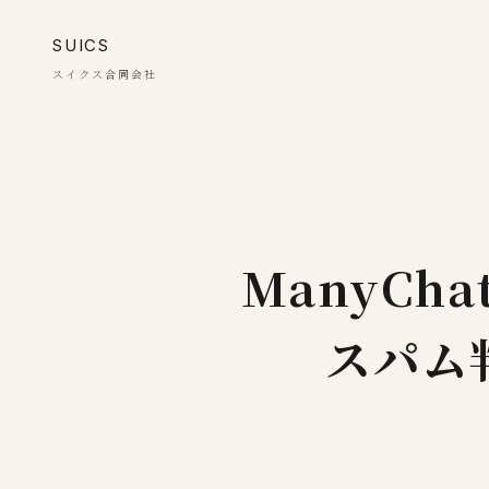
SUICS
スイクス合同会社
ManyCh
スパム