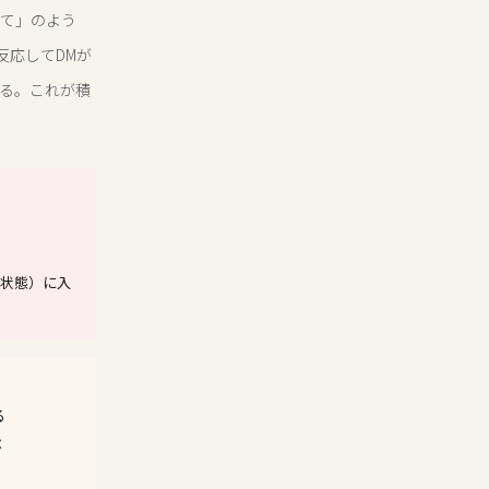
えて」のよう
反応してDMが
する。これが積
る状態）に入
る
ぶ