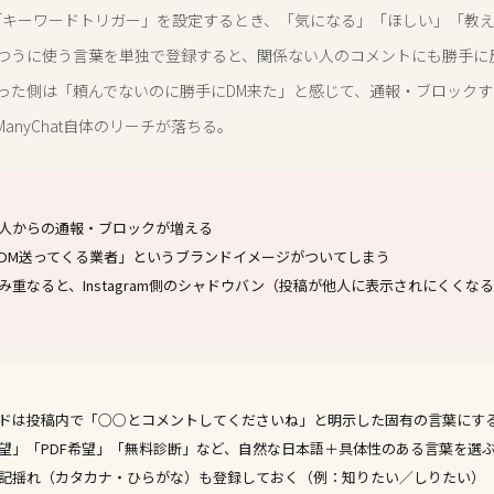
atの「キーワードトリガー」を設定するとき、「気になる」「ほしい」「教
つうに使う言葉を単独で登録すると、関係ない人のコメントにも勝手に
った側は「頼んでないのに勝手にDM来た」と感じて、通報・ブロック
anyChat自体のリーチが落ちる。
人からの通報・ブロックが増える
DM送ってくる業者」というブランドイメージがついてしまう
み重なると、Instagram側のシャドウバン（投稿が他人に表示されにくくな
ドは投稿内で「○○とコメントしてくださいね」と明示した固有の言葉にす
望」「PDF希望」「無料診断」など、自然な日本語＋具体性のある言葉を選
記揺れ（カタカナ・ひらがな）も登録しておく（例：知りたい／しりたい）