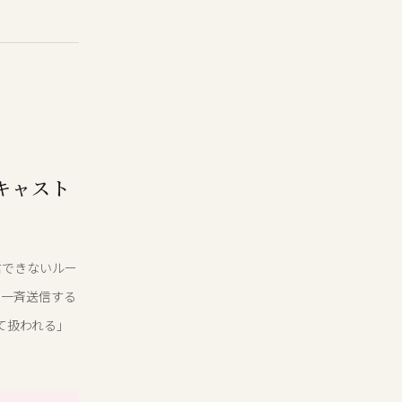
キャスト
信できないルー
を一斉送信する
して扱われる」