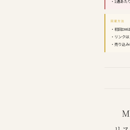
・1通あた
回避方法
・初回DM
・リンクは
・売り込み
M
リ