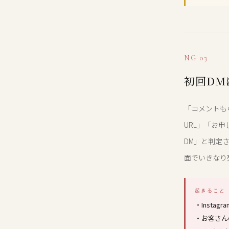
NG 03
初回DM
「コメントも
URL」「お申
DM」と判定
面でいきなり
起きること
・Insta
・お客さん