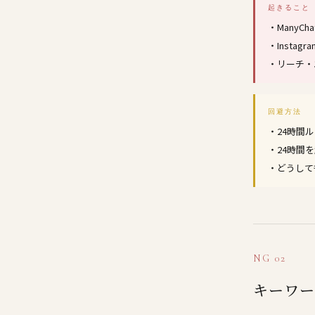
起きること
・Many
・Insta
・リーチ・
回避方法
・24時間
・24時間
・どうしても
NG 02
キーワー