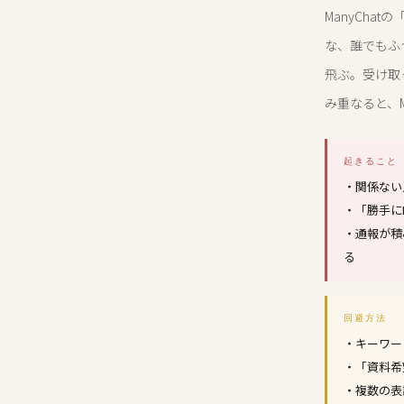
ManyCh
な、誰でもふ
飛ぶ。受け取
み重なると、M
起きること
・関係ない
・「勝手に
・通報が積
る
回避方法
・キーワー
・「資料希
・複数の表