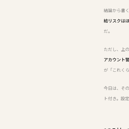
結論から書
結リスクは
だ。
ただし、上
アカウント
が「これく
今日は、その
ト付き。設定