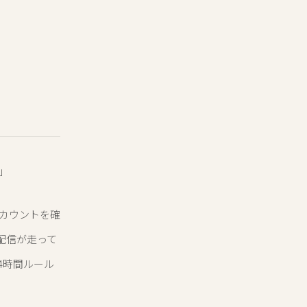
」
アカウントを確
配信が走って
4時間ルール