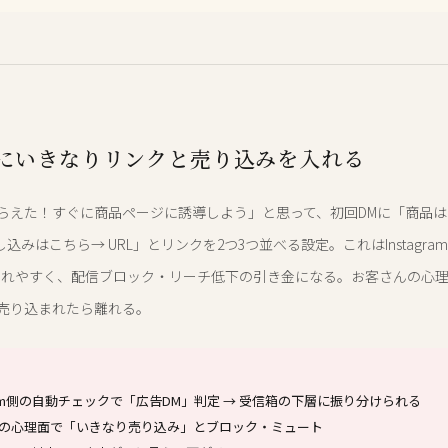
にいきなりリンクと売り込みを入れる
らえた！すぐに商品ページに誘導しよう」と思って、初回DMに「商品
し込みはこちら→ URL」とリンクを2つ3つ並べる設定。これはInstagr
されやすく、配信ブロック・リーチ低下の引き金になる。お客さんの心
売り込まれたら離れる。
gram側の自動チェックで「広告DM」判定 → 受信箱の下層に振り分けられる
の心理面で「いきなり売り込み」とブロック・ミュート