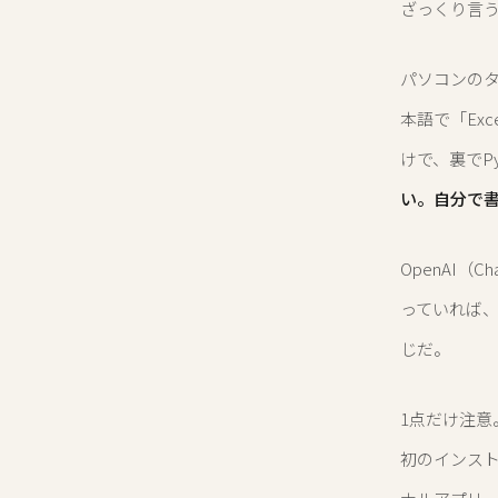
ざっくり言う
パソコンのタ
本語で「Ex
けで、裏でP
い。自分で
OpenAI（
っていれば、C
じだ。
1点だけ注
初のインスト