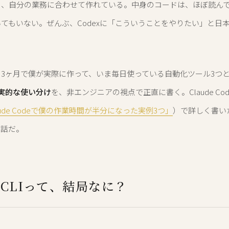
を、自分の業務に合わせて作れている。中身のコードは、ほぼ読ん
てもいない。ぜんぶ、Codexに「こういうことをやりたい」と日
3ヶ月で僕が実際に作って、いま毎日使っている自動化ツール3つ
現実的な使い分け
を、非エンジニアの視点で正直に書く。Claude Co
aude Codeで僕の作業時間が半分になった実例3つ」
）で詳しく書い
の話だ。
x CLIって、結局なに？