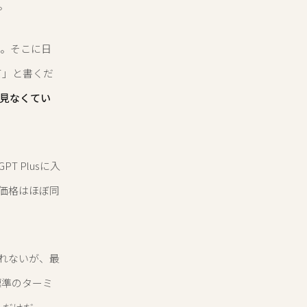
。
る。そこに日
て」と書くだ
も見なくてい
T Plusに入
リー価格はほぼ同
れないが、最
標準のターミ