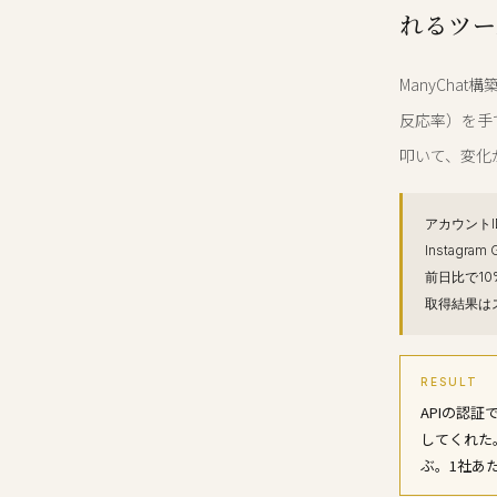
れるツー
ManyCh
反応率）を手で見
叩いて、変化
アカウント
Instag
前日比で10
取得結果は
RESULT
APIの認証
してくれた
ぶ。1社あ