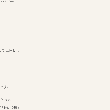
くだけだ。
ル
って毎日使っ
ール
ったので、
毎朝6時に投稿す