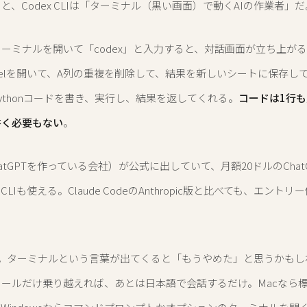
と、Codex CLIは「ターミナル（黒い画面）で動くAIの作業者」だ
ーミナルを開いて「codex」と入力すると、対話画面が立ち上が
celを開いて、A列の重複を削除して、結果を新しいシートに保存し
ythonコードを書き、実行し、結果を返してくれる。
コードは1行
書く必要もない
。
ChatGPTを作っている会社）が公式に出していて、月額20ドルのChatGP
LIも使える。Claude CodeのAnthropic版と比べても、エント
意。ターミナルという言葉が出てくると「もうやめた」と思うかもし
ールだけ乗り越えれば、あとは日本語で会話するだけ。Macなら