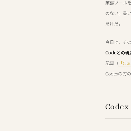
業務ツール
めない。書い
だけだ。
今日は、その
Codeとの
記事（
「Cl
Codexの方
Code