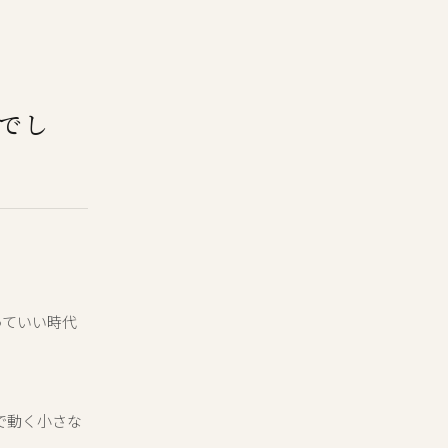
でし
っていい時代
分で動く小さな