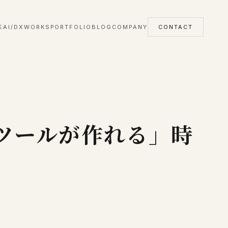
E
AI/DX
WORKS
PORTFOLIO
BLOG
COMPANY
CONTACT
化ツールが作れる」時