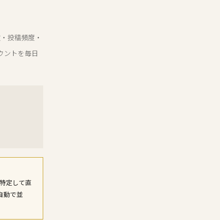
数・投稿頻度・
アカウントを毎日
を特定して直
自動で並