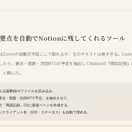
要点を自動でNotionに残してくれるツール
はZoomの自動文字起こしで取れるが、生のテキストは長すぎる。Code
たら、要点・宿題・次回MTGの予定を抽出してNotionの『商談記録』
」と頼んだ。
ある議事録txtファイルを読み込み、
に「要点・宿題・次回MTG予定」を抽出させて、
 APIで「商談記録」DBに新規ページを作成する。
（クライアント名・日付・ステータス）も自動で埋める。