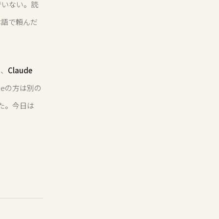
でいない。読
本語で頼んだ
と、
Claude
deの方は別の
た。今日は