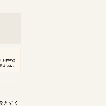
ード自体は読
は1/5に。
を教えてく