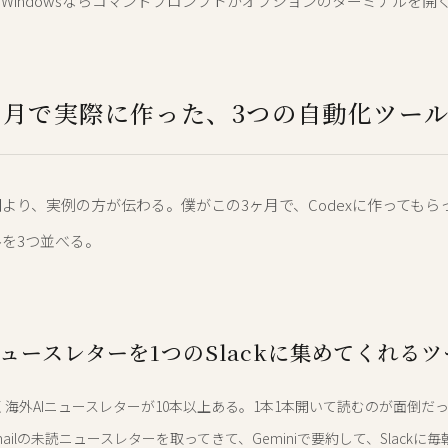
Windowsならコマンドプロンプトかオプションのターミナルを開
ヶ月で実際に作った、3つの自動化ツー
より、実例の方が伝わる。僕がこの3ヶ月で、Codexに作ってもら
を3つ並べる。
ュースレターを1つのSlackに集めてくれるツ
届く海外AIニュースレターが10本以上ある。1本1本開いて読むのが面倒だ
Gmailの未読ニュースレターを取ってきて、Geminiで要約して、Slackに