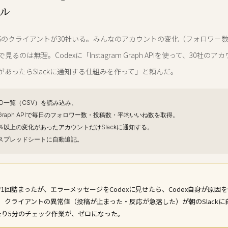
ル
at構築のクライアントが30社いる。みんなのアカウントの変化（フォロワー
るのは無理。Codexに「Instagram Graph APIを使って、30社の
があったらSlackに通知する仕組みを作って」と頼んだ。
ID一覧（CSV）を読み込み、
ram Graph APIで毎日のフォロワー数・投稿数・平均いいね数を取得。
%以上の変化があったアカウントだけSlackに通知する。
スプレッドシートに自動追記。
で1回詰まったが、エラーメッセージをCodexに見せたら、Codex自身が原因
。クライアントの異常値（投稿が止まった・反応が急落した）が朝のSlackに
たり5分のチェック作業が、ゼロになった。