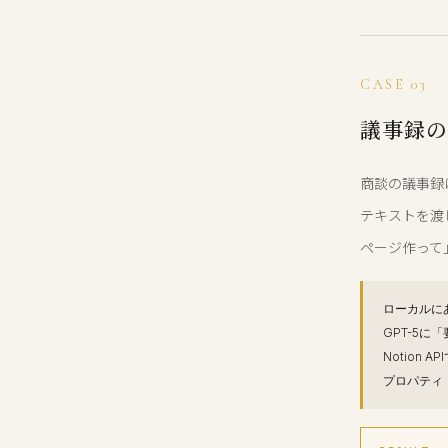
CASE 03
議事録の
商談の議事録
テキストを渡し
ページ作って
ローカルに
GPT-5
Notion
プロパティ