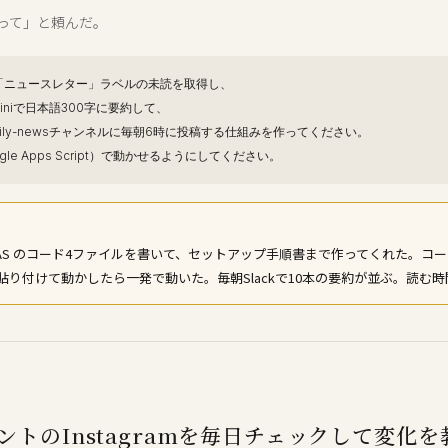
って」と頼んだ。
から「ニュースレター」ラベルの未読を取得し、
iniで日本語300字に要約して、
#daily-newsチャンネルに毎朝6時に投稿する仕組みを作ってください。
gle Apps Script）で動かせるようにしてください。
が GAS のコード4ファイルを書いて、セットアップ手順書まで作ってくれた。コ
貼り付けて動かしたら一発で動いた。毎朝Slackで10本の要約が並ぶ。読む時間
ントのInstagramを毎日チェックして変化