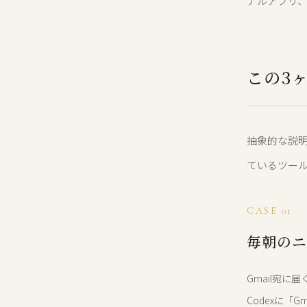
ナルアプリ、
この3
抽象的な説明
ているツール
CASE 01
毎朝のニ
Gmail宛に
Codexに「