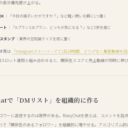
の表示優先度が上がる。
OX
：「今日の調子いかがですか？」など軽い問いを朝に1つ置く
ート
：「AプランとBプラン、どっちが気になる？」など2択を昼に
スタンプ
：業界の豆知識クイズを夜に置く
体策は
「Instagramストーリーズで1日24時間、さりげなく集客動線を
4スロット運用と組み合わせると、関係性スコアと売上動線が同時に伸
Chatで「DMリスト」を組織的に作る
ロワーに返信するのは限界がある。ManyChatを使えば、コメントを起
れで「関係性のあるフォロワー」を組織的に増やせる。アルゴリズム的