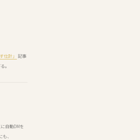
回す仕計」
記事
びる。
点に自動DMを
にも、