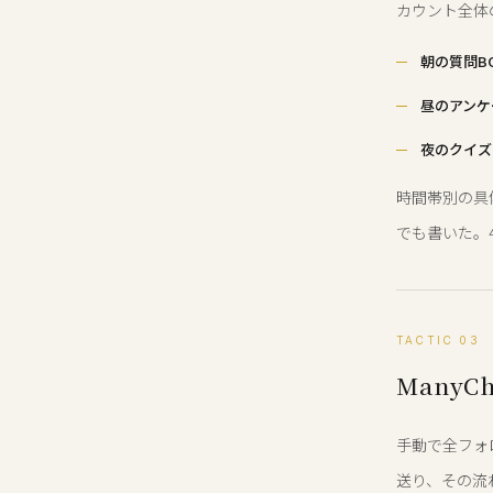
カウント全体
朝の質問B
昼のアンケ
夜のクイズ
時間帯別の具
でも書いた。
TACTIC 03
Many
手動で全フォ
送り、その流