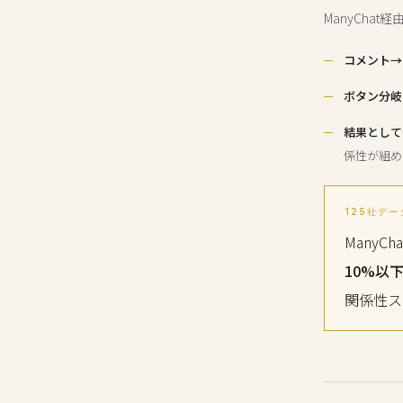
ManyCha
コメント→
ボタン分岐
結果として
係性が組め
125社デー
Many
10%以
関係性ス