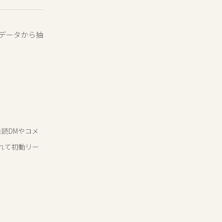
場データから抽
読DMやコメ
れて初動リー