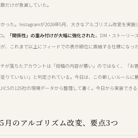
回数だけが急減していた。
かった。Instagramが2026年5月、大きなアルゴリズム改変を実
つ。
「関係性」の重み付けが大幅に強化された
。DM・ストーリー
信が、これまで以上にフィードでの表示順位に直結する仕様になっ
ーチが落ちたアカウントは「投稿の内容が悪い」のではなく、「お
が足りていない」と判定されている。今日は、この新しいルールに勝
UICSの125社の現場データから整理して書く。今日から実装でき
6年5月のアルゴリズム改変、要点3つ