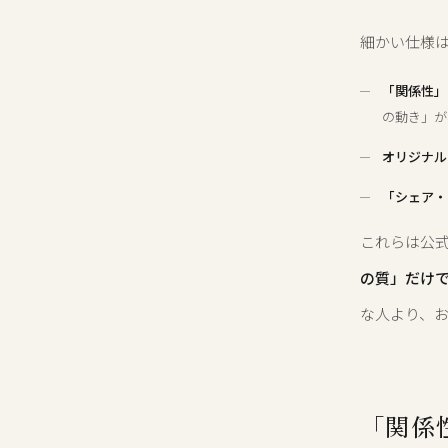
細かい仕様
「関係性」
の動き」が
オリジナル
「シェア・
これらは公
の質」だけ
な人より、
「関係