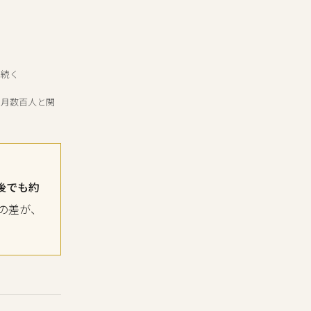
で続く
なら月数百人と関
後でも約
数の差が、