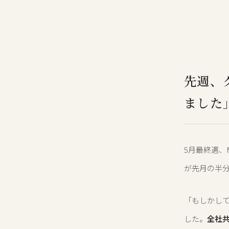
先週、
ました
5月最終週、
が先月の半
「もしかし
した。
全社共