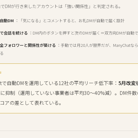
t経由でDMが行き来したアカウントは「強い関係性」と判定される。
自動DM
：「気になる」とコメントすると、お礼DMが自動で届く設計
で会話を続ける
：DM内のボタンを押すと次のDMが届く＝双方向DMが自動
全フォロワーと関係性が築ける
：手動では月20人が限界だが、ManyChat
る
タ
Chatで自動DMを運用している12社の平均リーチ低下率：
5月改変
下
に抑制（運用していない事業者は平均30〜40%減）。DM件
コアの差として表れている。