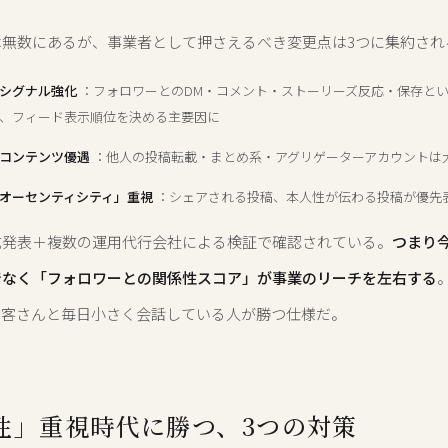
は無数にあるが、事業者として押さえるべき変更点は3つに集約され
シグナル強化
：フォロワーとのDM・コメント・ストーリーズ反応・保存と
、フィード表示順位を決める主要因に
コンテンツ優遇
：他人の投稿転載・まとめ系・アグリゲーターアカウントは
オーセンティシティ」重視
：シェアされる投稿、本人性が伝わる投稿が優先
式発表＋複数の運用代行会社による検証で確認されている。
つまり
でなく「フォロワーとの関係性スコア」が事業のリーチを左右する
お客さんと毎日小さく会話している人が勝つ仕様だ。
性」重視時代に勝つ、3つの対策