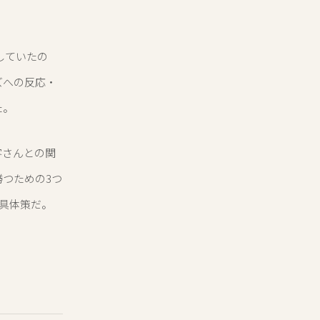
施していたの
ズへの反応・
た。
客さんとの関
つための3つ
る具体策だ。