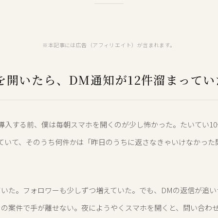
※本記事には広告（アフィリエイト）が含まれます。
を開いたら、DM通知が12件溜まってい
atを導入する前、僕は毎朝スマホを開くのが少し怖かった。たいてい1
っていて、そのうち何件かは「昨日のうちに返さなきゃいけなかった
ていた。フォロワーも少しずつ増えていた。でも、DMの返信が追い
別の案件で手が離せない。夜にようやくスマホを開くと、問い合わ