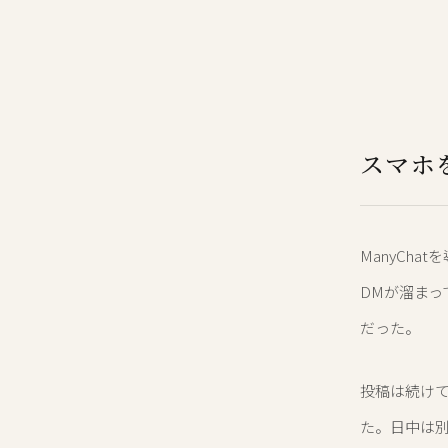
スマホ
ManyCh
DMが溜ま
だった。
投稿は続け
た。日中は