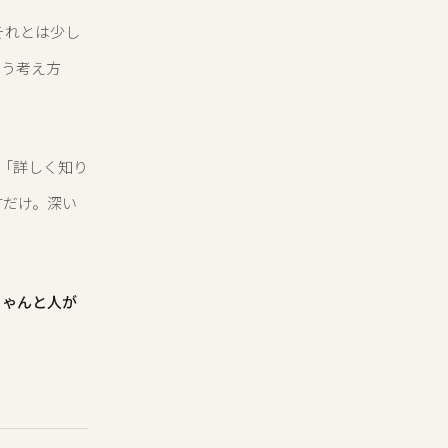
それとは少し
いう考え方
「詳しく知り
すだけ。深い
ちゃんと人が