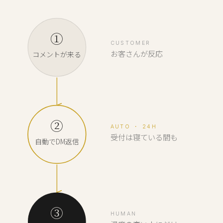
①
CUSTOMER
お客さんが反応
コメントが来る
②
AUTO ・ 24H
受付は寝ている間も
自動でDM返信
③
HUMAN