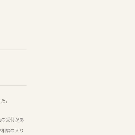
った。
動の受付があ
や相談の入り