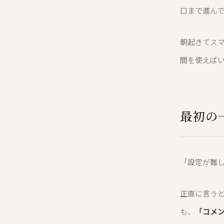
口まで進ん
朝起きてス
間を使えば
最初の
「設定が難
正直に言う
も、
「コメ