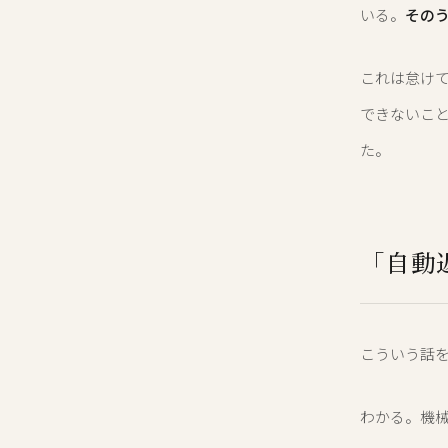
いる。
その
これは怠け
できないこと
た。
「自動
こういう話
わかる。機