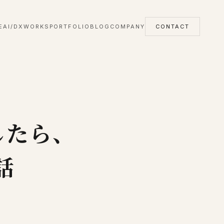
E
AI/DX
WORKS
PORTFOLIO
BLOG
COMPANY
CONTACT
化したら、
話