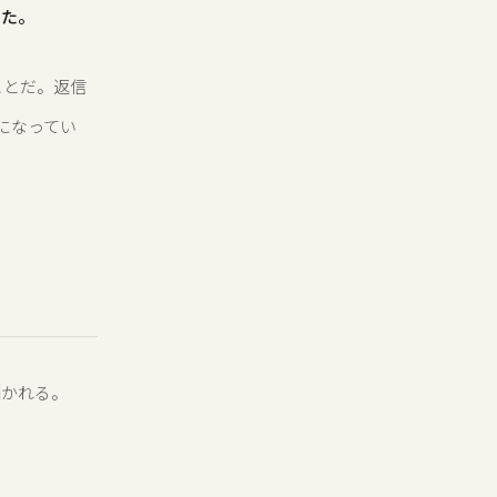
いた。
ことだ。返信
鬱になってい
聞かれる。