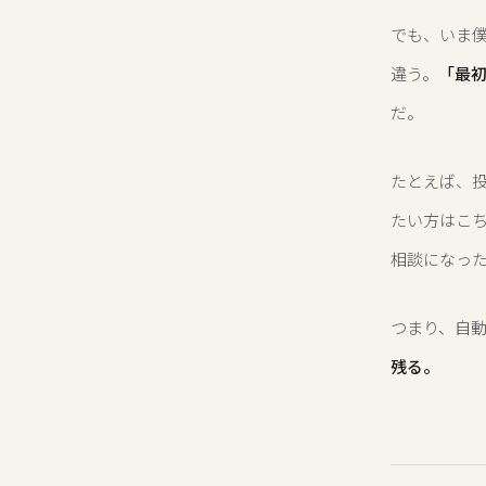
でも、いま僕
違う。
「最
だ。
たとえば、
たい方はこ
相談になっ
つまり、自
残る。