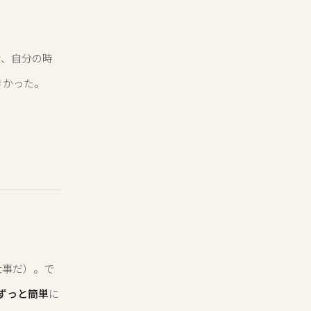
け、自分の時
きかった。
仕事だ）。で
ずっと簡単
に