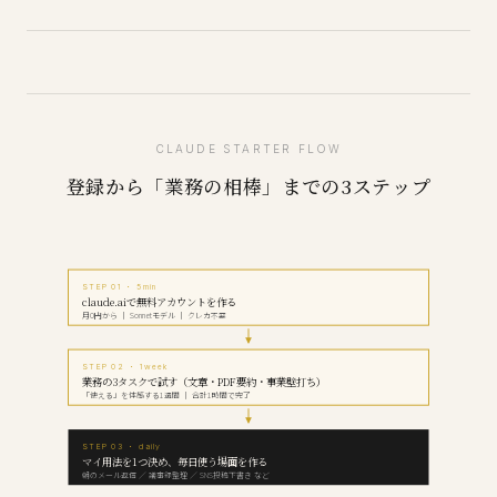
CLAUDE STARTER FLOW
登録から「業務の相棒」までの3ステップ
STEP 01 ・ 5min
claude.aiで無料アカウントを作る
月0円から ｜ Sonnetモデル ｜ クレカ不要
STEP 02 ・ 1week
業務の3タスクで試す（文章・PDF要約・事業壁打ち）
「使える」を体感する1週間 ｜ 合計1時間で完了
STEP 03 ・ daily
マイ用法を1つ決め、毎日使う場面を作る
朝のメール返信 ／ 議事録整理 ／ SNS投稿下書き など