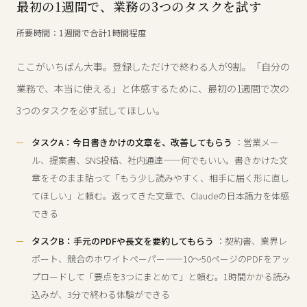
最初の1週間で、業務の3つのタスクを試す
所要時間：1週間で合計1時間程度
ここがいちばん大事。登録しただけで終わる人が9割。「自分の
業務で、本当に使える」と体感するために、最初の1週間で次の
3つのタスクを必ず試してほしい。
タスクA：今日書きかけの文章を、改善してもらう
：営業メー
ル、提案書、SNS投稿、社内通達——何でもいい。書きかけた文
章をそのまま貼って「もう少し読みやすく、相手に届く形に直し
てほしい」と頼む。返ってきた文章で、Claudeの日本語力を体感
できる
タスクB：手元のPDFや長文を要約してもらう
：契約書、業界レ
ポート、競合のホワイトペーパー——10〜50ページのPDFをアッ
プロードして「要点を3つにまとめて」と頼む。1時間かかる読み
込みが、3分で終わる体験ができる