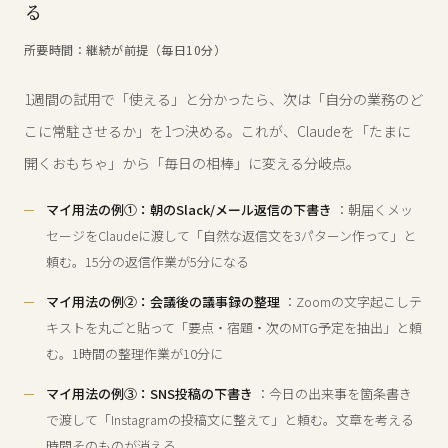
る
所要時間：継続が前提（毎日10分）
1週間の試用で「使える」と分かったら、次は「自分の業務のど
こに常駐させるか」を1つ決める。これが、Claudeを「たまに
開くおもちゃ」から「毎日の相棒」に変える分岐点。
マイ用法の例①：朝のSlack/メール返信の下書き
：朝届くメッ
セージをClaudeに渡して「自然な返信文を3パターン作って」と
頼む。15分の返信作業が5分になる
マイ用法の例②：会議後の議事録の整理
：Zoomの文字起こしテ
キストを丸ごと貼って「要点・宿題・次のMTG予定を抽出」と頼
む。1時間の整理作業が10分に
マイ用法の例③：SNS投稿の下書き
：今日の出来事を箇条書き
で渡して「Instagramの投稿文に整えて」と頼む。文章を考える
時間そのものが消える