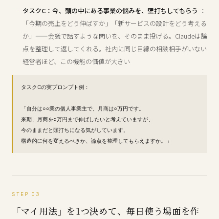
タスクC：今、頭の中にある事業の悩みを、壁打ちしてもらう
：
「今期の売上をどう伸ばすか」「新サービスの設計をどう考える
か」——会議で話すような問いを、そのまま投げる。Claudeは論
点を整理して返してくれる。社内に同じ目線の相談相手がいない
経営者ほど、この機能の価値が大きい
タスクCの実プロンプト例：
「自分は○○業の個人事業主で、月商は○万円です。
来期、月商を○万円まで伸ばしたいと考えていますが、
今のままだと頭打ちになる気がしています。
構造的に何を変えるべきか、論点を整理してもらえますか。」
STEP 03
「マイ用法」を1つ決めて、毎日使う場面を作