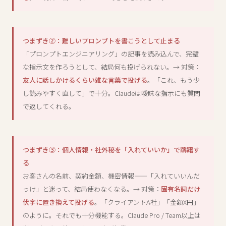
つまずき②：難しいプロンプトを書こうとして止まる
「プロンプトエンジニアリング」の記事を読み込んで、完璧
な指示文を作ろうとして、結局何も投げられない。→ 対策：
友人に話しかけるくらい雑な言葉で投げる
。「これ、もう少
し読みやすく直して」で十分。Claudeは曖昧な指示にも質問
で返してくれる。
つまずき③：個人情報・社外秘を「入れていいか」で躊躇す
る
お客さんの名前、契約金額、機密情報——「入れていいんだ
っけ」と迷って、結局使わなくなる。→ 対策：
固有名詞だけ
伏字に置き換えて投げる
。「クライアントA社」「金額X円」
のように。それでも十分機能する。Claude Pro / Team以上は