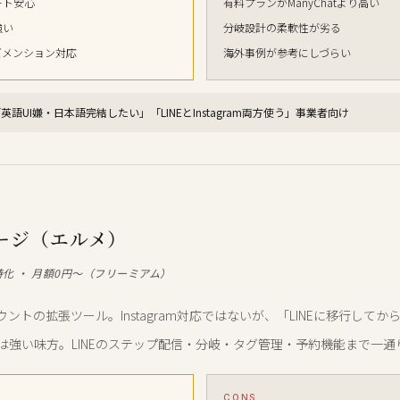
ート安心
有料プランがManyChatより高い
強い
分岐設計の柔軟性が劣る
ズメンション対応
海外事例が参考にしづらい
英語UI嫌・日本語完結したい」「LINEとInstagram両方使う」事業者向け
ージ（エルメ）
特化 ・ 月額0円〜（フリーミアム）
カウントの拡張ツール。Instagram対応ではないが、「LINEに移行して
は強い味方。LINEのステップ配信・分岐・タグ管理・予約機能まで一通
CONS