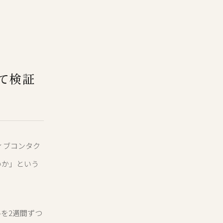
て検証
ティブコンタク
いか」という
ルを2週間ずつ