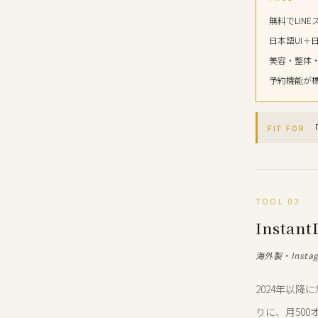
無料でLIN
日本語UI＋
美容・整体
予約機能が
「
FIT FOR
TOOL 03
Instan
海外製・Inst
2024年以降
りに、月50