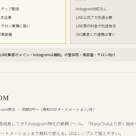
Eステップ配信
Instagram対応なし
日本企業
LINE公式アカ別途必要
・サロン業種に強い
LINE側の料金が別途発生
標準装備
SNS集客との連携は薄い
LINE集客がメイン・Instagramは補助」の整体院・美容室・サロン向け
tDM
agram特化 ・ 月額0円〜（無料500オートメーション/月）
に急成長してきたInstagram特化の新興ツール。「ManyChatより安く始
0オートメーションまで無料で使える。UIはシンプルで覚えやすい。