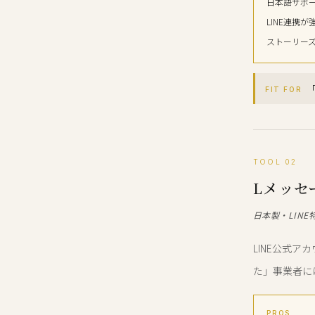
日本語サポ
LINE連携が
ストーリー
「
FIT FOR
TOOL 02
Lメッセ
日本製・LINE
LINE公式ア
た」事業者に
PROS