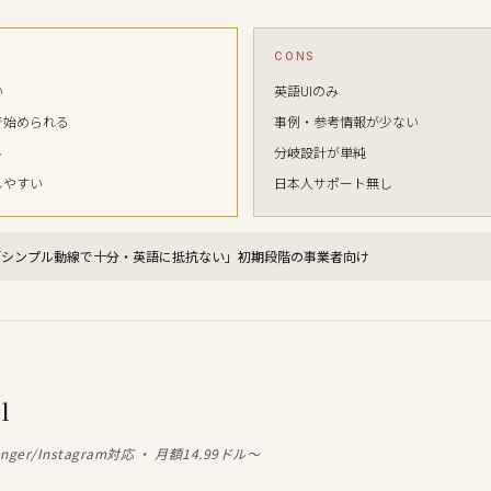
CONS
い
英語UIのみ
で始められる
事例・参考情報が少ない
ル
分岐設計が単純
しやすい
日本人サポート無し
「シンプル動線で十分・英語に抵抗ない」初期段階の事業者向け
l
ger/Instagram対応 ・ 月額14.99ドル〜