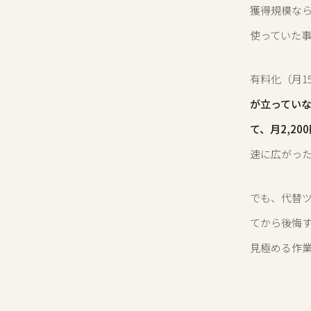
獲得規模なら
使っていた
有料化（月1
が立ってい
て、月2,2
速に広がっ
でも、代替
てから後悔
見極める作