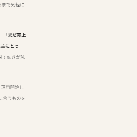
れまで気軽に
、
「まだ売上
業主にとっ
を探す動きが急
、運用開始し
に合うものを