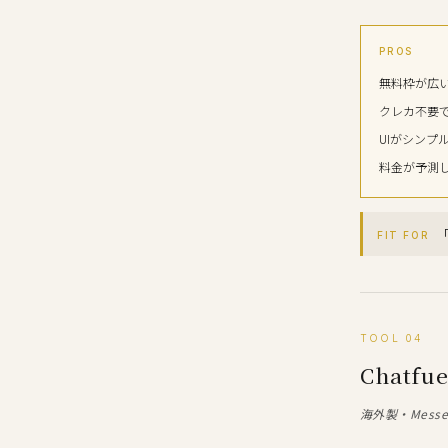
PROS
無料枠が広
クレカ不要
UIがシンプ
料金が予測
FIT FOR
TOOL 04
Chatfue
海外製・Messen