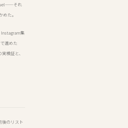
uel——それ
かめた。
Instagram集
トで進めた
の実検証と、
か
人前後のリスト