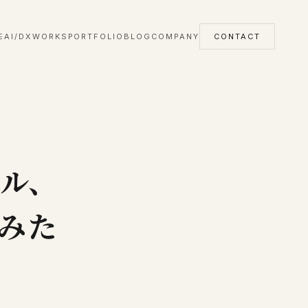
E
AI/DX
WORKS
PORTFOLIO
BLOG
COMPANY
CONTACT
ール、
みた