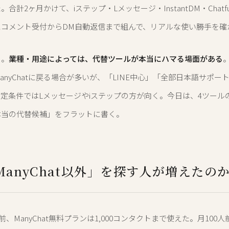
合計2ヶ月かけて、iステップ・Lメッセージ・InstantDM・Chatf
にコメント受付からDM自動返信まで組んで、リアルな使い勝手を確
く。
業種・用途によっては、代替ツールが本当にハマる場面がある
。
anyChatに戻る場合が多いが、「LINE中心」「全部日本語サポー
定条件ではLメッセージやiステップの方が向く。今日は、4ツール
本当の代替候補」をフラットに書く。
ManyChat以外」を探す人が増えたの
以前、ManyChat無料プランは1,000コンタクトまで使えた。月100