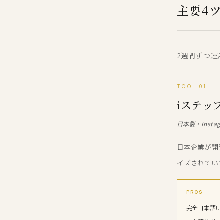
主要4
2週間ずつ運
TOOL 01
iステップ
日本製・Insta
日本企業が開発
イズされてい
PROS
完全日本語U