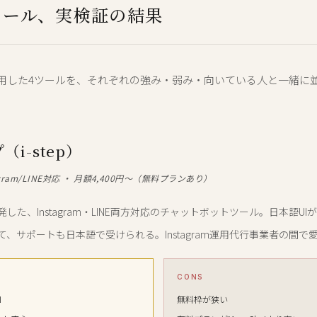
ツール、実検証の結果
用した4ツールを、それぞれの強み・弱み・向いている人と一緒に
（i-step）
gram/LINE対応 ・ 月額4,400円〜（無料プランあり）
した、Instagram・LINE両方対応のチャットボットツール。日本語U
て、サポートも日本語で受けられる。Instagram運用代行事業者の間で
CONS
I
無料枠が狭い