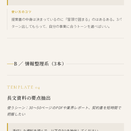
使い方のコツ
提案書の中身は決まっているのに「冒頭で固まる」のはあるある。3パ
ターン出してもらって、自分の事業に合うトーンを選べばいい。
B ／ 情報整理系（3本）
TEMPLATE 04
長文資料の要点抽出
使うシーン：30〜50ページのPDFや業界レポート、契約書を短時間で
把握したい
添付した資料を読んで、以下の3つを抽出してください。