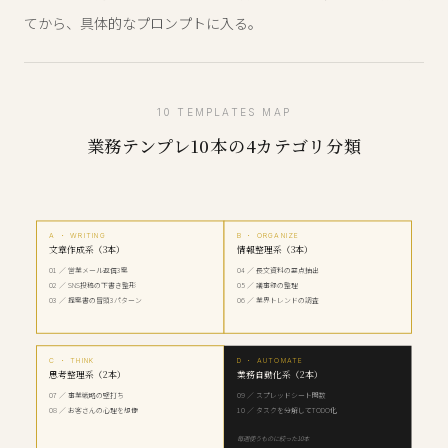
てから、具体的なプロンプトに入る。
10 TEMPLATES MAP
業務テンプレ10本の4カテゴリ分類
A ・ WRITING
B ・ ORGANIZE
文章作成系（3本）
情報整理系（3本）
01 ／ 営業メール返信3案
04 ／ 長文資料の要点抽出
02 ／ SNS投稿の下書き整形
05 ／ 議事録の整理
03 ／ 提案書の冒頭3パターン
06 ／ 業界トレンドの調査
C ・ THINK
D ・ AUTOMATE
思考整理系（2本）
業務自動化系（2本）
07 ／ 事業戦略の壁打ち
09 ／ スプレッドシート関数
08 ／ お客さんの心理を想像
10 ／ タスクを分解してTODO化
毎週使うものに絞った10本