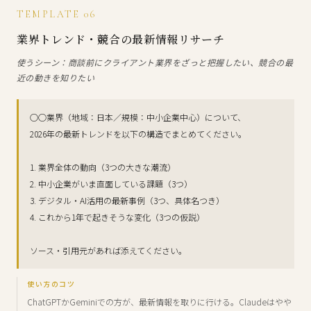
TEMPLATE 06
業界トレンド・競合の最新情報リサーチ
使うシーン：商談前にクライアント業界をざっと把握したい、競合の最
近の動きを知りたい
○○業界（地域：日本／規模：中小企業中心）について、
2026年の最新トレンドを以下の構造でまとめてください。
1. 業界全体の動向（3つの大きな潮流）
2. 中小企業がいま直面している課題（3つ）
3. デジタル・AI活用の最新事例（3つ、具体名つき）
4. これから1年で起きそうな変化（3つの仮説）
ソース・引用元があれば添えてください。
使い方のコツ
ChatGPTかGeminiでの方が、最新情報を取りに行ける。Claudeはやや