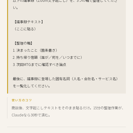
以下の議事録（Zoom文字起こし）を、3つの軸で整理してくださ
い。
【議事録テキスト】
（ここに貼る）
【整理の軸】
1. 決まったこと（箇条書き）
2. 持ち帰り宿題（誰が／何を／いつまでに）
3. 次回MTGまでに確認すべき論点
最後に、議事録に登場した固有名詞（人名・会社名・サービス名）
を一覧化してください。
使い方のコツ
商談後、文字起こしテキストをそのまま貼るだけ。15分の整理作業が、
Claudeなら30秒で済む。