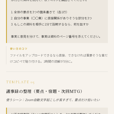
1. 全体の要点を3つの箇条書きで（各1行）
2. 自分の事業（○○業）に直接関係がありそうな部分を3つ
3. もしこの資料を相手に1分で説明するなら、何を話すか
事実と意見を分けて、事実は資料のページ番号を添えてください。
使い方のコツ
ファイルをアップロードできるなら直接、できなければ重要そうな章だ
けコピペで貼り付ける。1時間の読解が5分に。
TEMPLATE 05
議事録の整理（要点・宿題・次回MTG）
使うシーン：Zoom自動文字起こしが長すぎて、要点だけ拾いたい