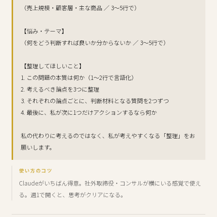
（売上規模・顧客層・主な商品 ／ 3〜5行で）
【悩み・テーマ】
（何をどう判断すれば良いか分からないか ／ 3〜5行で）
【整理してほしいこと】
1. この問題の本質は何か（1〜2行で言語化）
2. 考えるべき論点を3つに整理
3. それぞれの論点ごとに、判断材料となる質問を2つずつ
4. 最後に、私が次に1つだけアクションするなら何か
私の代わりに考えるのではなく、私が考えやすくなる「整理」をお
願いします。
使い方のコツ
Claudeがいちばん得意。社外取締役・コンサルが横にいる感覚で使え
る。週1で開くと、思考がクリアになる。