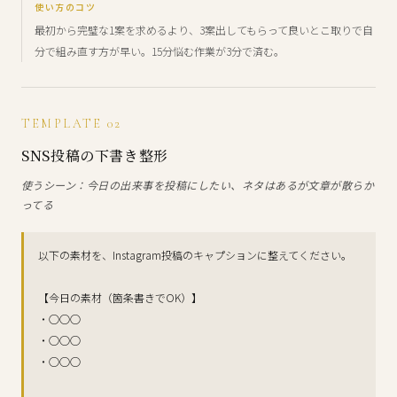
使い方のコツ
最初から完璧な1案を求めるより、3案出してもらって良いとこ取りで自
分で組み直す方が早い。15分悩む作業が3分で済む。
TEMPLATE 02
SNS投稿の下書き整形
使うシーン：今日の出来事を投稿にしたい、ネタはあるが文章が散らか
ってる
以下の素材を、Instagram投稿のキャプションに整えてください。
【今日の素材（箇条書きでOK）】
・○○○
・○○○
・○○○