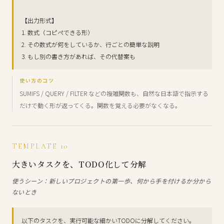
【出力形式】
1. 数式（コピペできる形）
2. その数式が何をしているか、行ごとの簡単な説明
3. もし別の書き方があれば、その代替案も
使い方のコツ
SUMIFS / QUERY / FILTER などの複雑関数も、自然な日本語で指示する
だけで動く形が返ってくる。関数を覚える必要がなくなる。
TEMPLATE 10
大きいタスクを、TODO化して分解
使うシーン：新しいプロジェクトの第一歩、何から手を付けるか分から
ないとき
以下のタスクを、実行可能な細かいTODOに分解してください。