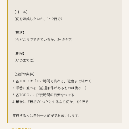
【ゴール】
（何を達成したいか、1〜2行で）
【現状】
（今どこまでできているか、3〜5行で）
【期限】
（いつまでに）
【分解の条件】
1. 各TODOは「1〜3時間で終わる」粒度まで細かく
2. 順番に並べる（前提条件があるものは後ろに）
3. 各TODOに、所要時間の目安をつける
4. 最後に「最初の1つだけやるなら何か」を1行で
実行する人は自分一人前提でお願いします。