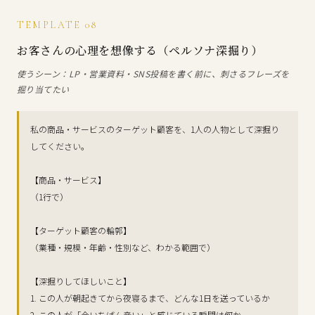
TEMPLATE 08
お客さんの心理を想像する（ペルソナ深掘り）
使うシーン：LP・営業資料・SNS投稿を書く前に、刺さるフレーズを
掘り当てたい
私の商品・サービスのターゲット顧客を、1人の人物として深掘り
してください。
【商品・サービス】
（1行で）
【ターゲット顧客の輪郭】
（業種・規模・年齢・性別など、わかる範囲で）
【深掘りしてほしいこと】
1. この人が朝起きてから夜寝るまで、どんな1日を送っているか
2. この人が「今いちばん辛い」と感じている瞬間は何か