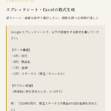
TEMPLATE 09
スプレッドシート・Excelの数式生成
使うシーン：複雑な条件で集計したい、関数を調べる時間が惜しい
Google スプレッドシートで、以下の処理をする数式を書いてくだ
さい。
【データ構造】
・A列：日付
・B列：商品名
・C列：金額
・D列：ステータス（受注／キャンセル）
【やりたい処理】
（具体的に何を求めたいか、1〜2行で）
例：「2026年5月の、受注ステータスの商品Aの合計金額を求めた
い」