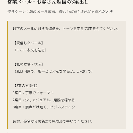
営業メール・お客さん返信の3案出し
使うシーン：朝のメール返信、難しい返信に5分以上悩んだとき
以下のメールに対する返信を、トーンを変えて3案考えてください。
【受信したメール】
（ここに本文を貼る）
【私の立場・状況】
（私は何屋で、相手とはどんな関係か。1〜2行で）
【3案の方向性】
1案目：丁寧でフォーマル
2案目：少しカジュアル、距離を縮める
3案目：要点だけ短く、ビジネスライク
各案、宛名から署名まで完成形で書いてください。