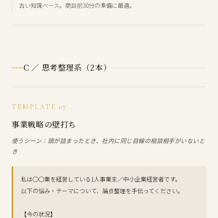
古い知識ベース。商談前30分の準備に最適。
C ／ 思考整理系（2本）
TEMPLATE 07
事業戦略の壁打ち
使うシーン：頭が詰まったとき、社内に同じ目線の相談相手がいないと
き
私は○○業を経営している1人事業主／中小企業経営者です。
以下の悩み・テーマについて、論点整理を手伝ってください。
【今の状況】